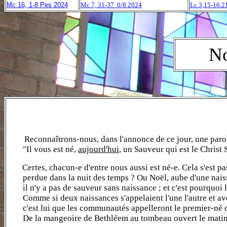
Mc 16, 1-8 P￵es 2024
Mc 7, 31-37 0/8 2024
Lc 3,15-16.21
No
Reconnaîtrons-nous, dans l'annonce de ce jour, une parole 
"Il vous est né,
aujourd'hui
, un Sauveur qui est le Christ 
Certes, chacun-e d'entre nous aussi est né-e. Cela s'est pas
perdue dans la nuit des temps ? Ou Noël, aube d'une naissan
il n'y a pas de sauveur sans naissance ; et c'est pourquoi le
Comme si deux naissances s'appelaient l'une l'autre et avec
c'est lui que les communautés appelleront le premier-né d'
De la mangeoire de Bethléem au tombeau ouvert le matin de P