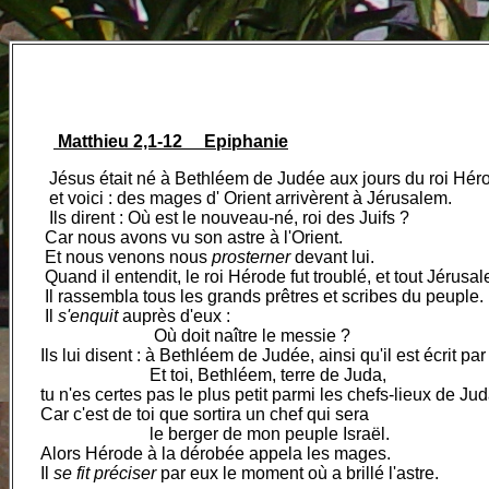
Matthieu 2,1-12 Epiphanie
Jésus était né à Bethléem de Judée aux jours du roi Hér
et voici : des mages d' Orient arrivèrent à Jérusalem.
Ils dirent : Où est le nouveau-né,
roi des Juifs ?
Car nous avons vu son astre à l'Orient.
Et nous venons nous
prosterner
devant lui.
Quand il entendit, le roi Hérode fut troublé, et tout Jérusal
Il rassembla tous les grands prêtres et scribes du peuple.
Il
s'enquit
auprès d'eux :
Où doit naître le
messie ?
Ils lui disent : à Bethléem de Judée, ainsi qu'il est écrit par
Et toi, Bethléem, terre de Juda,
tu n'es certes pas le plus petit parmi les chefs-lieux de Jud
Car c'est de toi que sortira un chef qui sera
le berger de mon peuple Israël.
Alors Hérode à la dérobée appela les mages.
Il
se fit préciser
par eux le moment où a brillé l'astre.