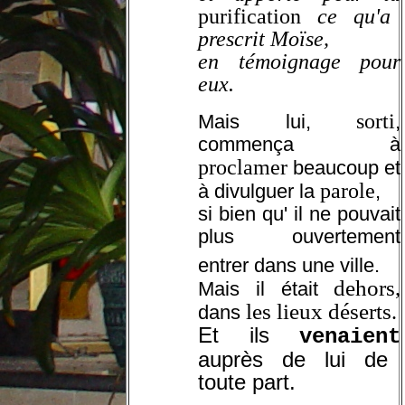
purification
ce qu'a
prescrit Moïse,
en témoignage pour
eux.
sorti
Mais lui,
,
commença à
proclamer
beaucoup et
parole
à divulguer la
,
si bien qu' il ne pouvait
plus ouvertement
entrer dans une ville.
dehors,
Mais il était
les lieux déserts
.
dans
Et ils
venaient
auprès de lui de
toute part.