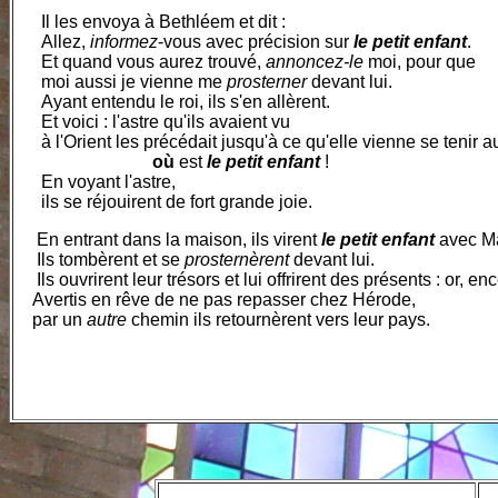
I
l les envoya à Bethléem et dit :
Allez,
informez
-vous avec précision sur
le petit enfant
.
Et quand vous aurez trouvé,
annoncez-le
moi, pour que
moi aussi je vienne me
prosterner
devant lui.
Ayant entendu le roi, ils s'en allèrent.
Et voici : l'astre qu'ils avaient vu
à l'Orient les précédait jusqu'à ce qu'elle vienne se tenir a
où
est
le petit enfant
!
En voyant l'astre,
ils se réjouirent de fort grande joie.
En entrant dans la maison, ils virent
le petit enfant
avec Ma
Ils tombèrent et se
prosternèrent
devant lui.
Ils ouvrirent leur trésors et lui offrirent des présents : or, en
Avertis en rêve de ne pas repasser chez Hérode,
par un
autre
chemin ils retournèrent vers leur pays.