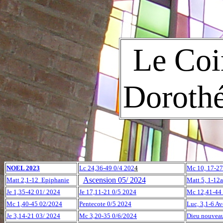
Le Coi
Doroth
NOEL 2023
Lc 24,36-49 0/4 202
4
Mc 10, 17-2
Ascension 05/ 2024
Matt 2,1-12 Epiphanie
Matt 5, 1-12a
Je 1,35-42 01/ 2024
Je 17,11-21 0/5 2024
Mc 12,41-44 
Mc 1,40-45 02/2024
Pentecote 0/5 202
4
Luc, 3,1-6 A
Je 3,14-21 03/ 2024
Mc 3,20-35 0/6/2024
Dieu nouvea