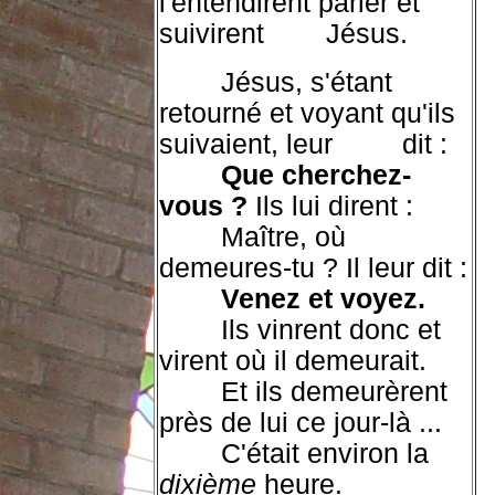
l'entendirent parler et
suivirent Jésus.
Jésus, s'étant
retourné et voyant qu'ils
suivaient, leur dit :
Que cherchez-
vous ?
Ils lui dirent :
Maître, où
demeures-tu ?
Il leur dit :
Venez et voyez.
Ils vinrent donc et
virent où il demeurait.
Et ils demeurèrent
près de lui ce jour-là ...
C'était environ la
dixième
heure.